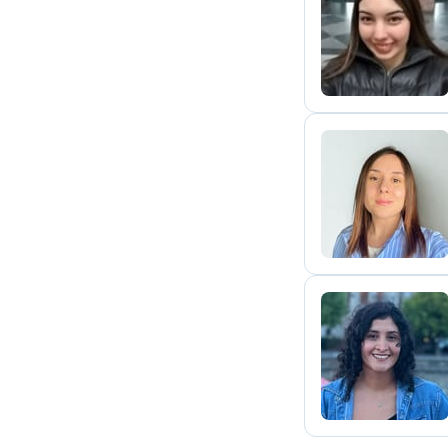
M
V
S