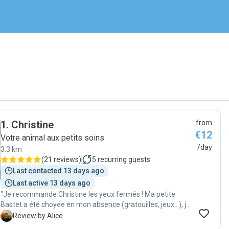
1
.
Christine
from
€12
Votre animal aux petits soins
/day
3.3 km
(
21 reviews
)
5
recurring guests
Last contacted 13 days ago
Last active 13 days ago
"Je recommande Christine les yeux fermés ! Ma petite
Bastet a été choyée en mon absence (gratouilles, jeux…), je
l’ai retrouvée en pleine forme. Un grand MERCI ! Christine
A
Review by Alice
m’envoyait des messages tous les jours avec des photos