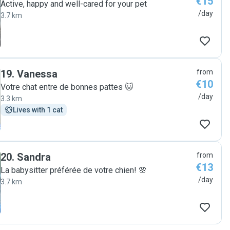
€15
Active, happy and well-cared for your pet
/day
3.7 km
19
.
Vanessa
from
€10
Votre chat entre de bonnes pattes 🐱
/day
3.3 km
Lives with 1 cat
20
.
Sandra
from
€13
La babysitter préférée de votre chien! 🌸
/day
3.7 km