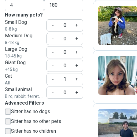
How many pets?
Small Dog
G
-
+
0-8 kg
Medium Dog
-
+
8-18 kg
Large Dog
-
+
18-45 kg
Giant Dog
-
+
+45 kg
L
Cat
-
+
All
Small animal
-
+
Bird, rabbit, ferret, ...
Advanced Filters
Sitter has no dogs
Sitter has no other pets
A
Sitter has no children