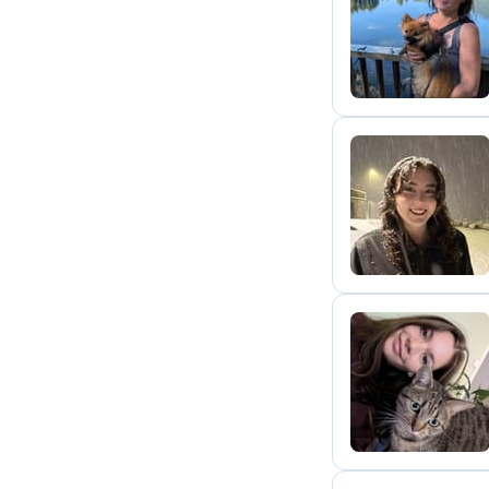
J
P
M