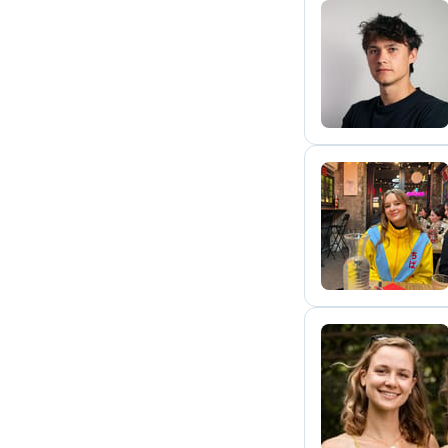
R
P
M