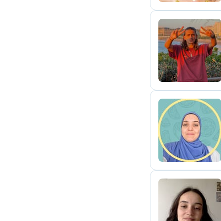
T
V
C