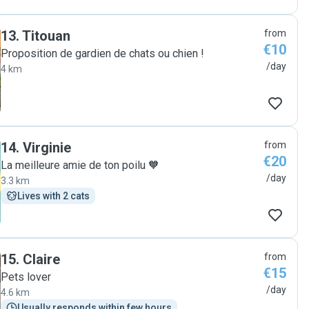
13
.
Titouan
from
€10
Proposition de gardien de chats ou chien !
/day
4 km
14
.
Virginie
from
€20
La meilleure amie de ton poilu 🧡
/day
3.3 km
Lives with 2 cats
15
.
Claire
from
€15
Pets lover
/day
4.6 km
Usually responds within few hours