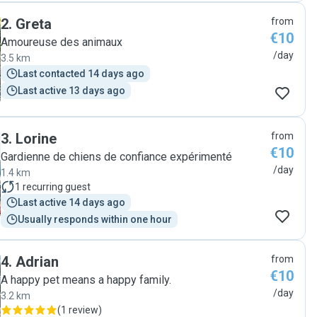
de ma petite boule de poils, ce que j’ai vraiment apprécié.
2
.
Greta
from
Très bonne communication, et Christine est une personne
€10
très sympathique. N’hésitez pas !! :) "
Amoureuse des animaux
/day
3.5 km
Last contacted 14 days ago
Last active 13 days ago
3
.
Lorine
from
€10
Gardienne de chiens de confiance expérimenté
/day
1.4 km
1
recurring guest
Last active 14 days ago
Usually responds within one hour
4
.
Adrian
from
€10
A happy pet means a happy family.
/day
3.2 km
(
1 review
)