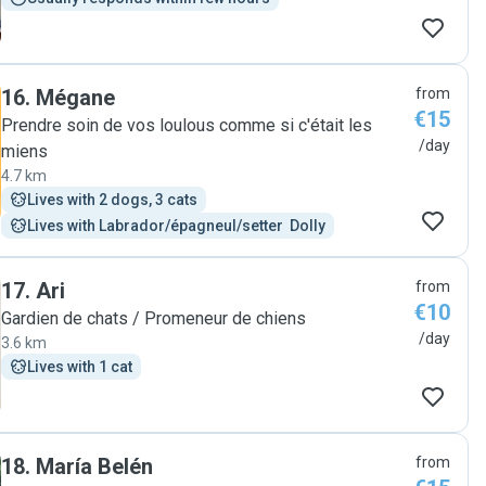
16
.
Mégane
from
€15
Prendre soin de vos loulous comme si c'était les
/day
miens
4.7 km
Lives with 2 dogs, 3 cats
Lives with Labrador/épagneul/setter  Dolly
17
.
Ari
from
€10
Gardien de chats / Promeneur de chiens
/day
3.6 km
Lives with 1 cat
18
.
María Belén
from