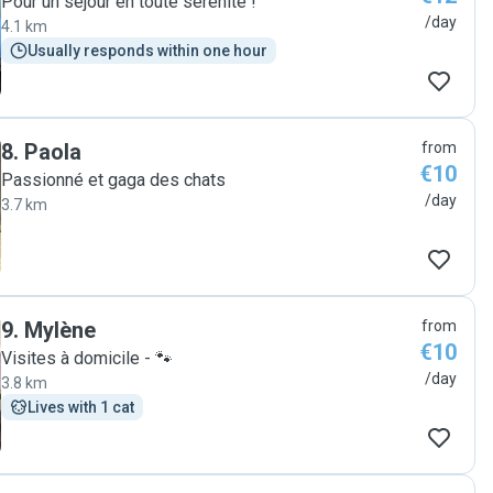
Pour un séjour en toute sérénité !
/day
4.1 km
Usually responds within one hour
8
.
Paola
from
€10
Passionné et gaga des chats
/day
3.7 km
9
.
Mylène
from
€10
Visites à domicile - 🐾
/day
3.8 km
Lives with 1 cat