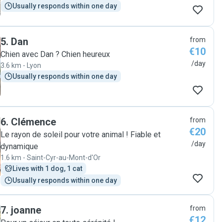
Usually responds within one day
5
.
Dan
from
€10
Chien avec Dan ? Chien heureux
/day
3.6 km - Lyon
Usually responds within one day
6
.
Clémence
from
€20
Le rayon de soleil pour votre animal ! Fiable et
/day
dynamique
1.6 km - Saint-Cyr-au-Mont-d'Or
Lives with 1 dog, 1 cat
Usually responds within one day
7
.
joanne
from
€12