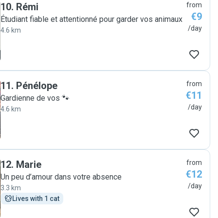
10
.
Rémi
from
€9
Étudiant fiable et attentionné pour garder vos animaux
/day
4.6 km
11
.
Pénélope
from
€11
Gardienne de vos 🐾
/day
4.6 km
12
.
Marie
from
€12
Un peu d’amour dans votre absence
/day
3.3 km
Lives with 1 cat