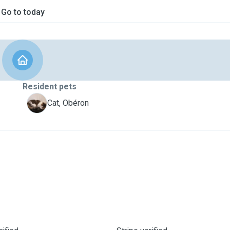
Go to today
Resident pets
O
Cat, Obéron