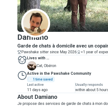
D
Damiano
Garde de chats à domicile avec un copai
Pawshake sitter since May 2026
<1 year of expe
Lives with ...
O
Cat, Obéron
Active in the Pawshake Community
1 time saved
Last active
Usually responds
11 days ago
within about 5 hour
About Damiano
Je propose des services de garde de chats à mon do