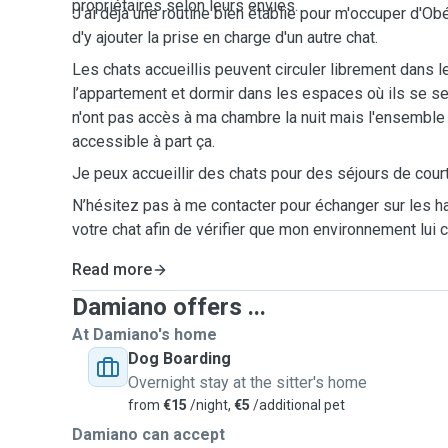
propriétaires selon leurs envies.
J'ai déjà une routine bien établie pour m'occuper d'Obé
d'y ajouter la prise en charge d'un autre chat.
Les chats accueillis peuvent circuler librement dans l
l’appartement et dormir dans les espaces où ils se sent
n'ont pas accès à ma chambre la nuit mais l'ensemble 
accessible à part ça.
Je peux accueillir des chats pour des séjours de cou
N’hésitez pas à me contacter pour échanger sur les h
votre chat afin de vérifier que mon environnement lui
Read more
Damiano offers ...
At Damiano's home
Dog Boarding
Overnight stay at the sitter's home
from
€15
/night,
€5
/additional pet
Damiano can accept