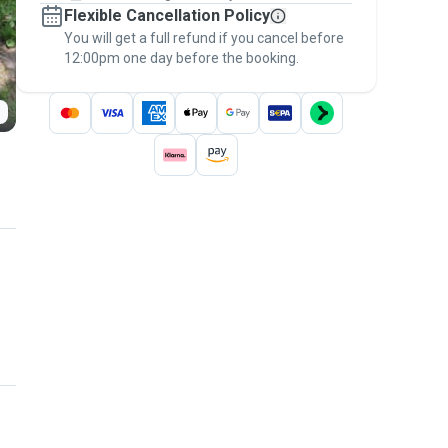
Flexible Cancellation Policy
message, to payment - to stay covered by
You will get a full refund if you cancel before
the
Pawshake Guarantee
.
12:00pm one day before the booking.