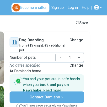
Become a sitter
Sign up
Log in
Help
Save
Dog Boarding
Change
from
€15
/night,
€5
/additional
pet
Number of pets
-
+
No dates specified
Change
At Damiano's home
You and your pet are in safe hands
when you
book and pay on
Pawshake
.
Read more
Secure payments
Contact Damiano
Support if plans change
Covered bookings
You’ll message securely on Pawshake
Keep everything on Pawshake - from first