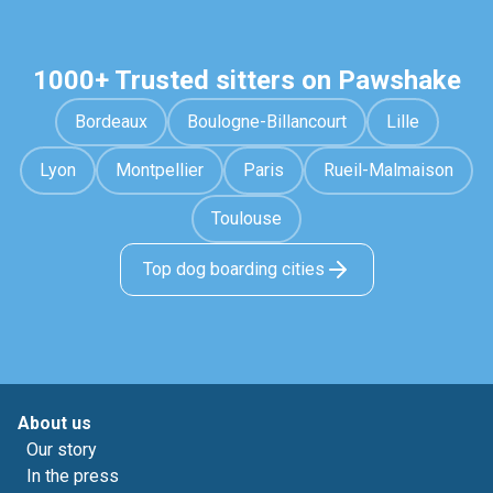
1000+ Trusted sitters on Pawshake
Bordeaux
Boulogne-Billancourt
Lille
Lyon
Montpellier
Paris
Rueil-Malmaison
Toulouse
Top dog boarding cities
About us
Our story
In the press