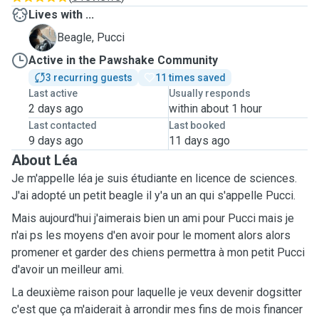
Lives with ...
P
Beagle, Pucci
Active in the Pawshake Community
3 recurring guests
11 times saved
Last active
Usually responds
2 days ago
within about 1 hour
Last contacted
Last booked
9 days ago
11 days ago
About Léa
Je m'appelle léa je suis étudiante en licence de sciences.
J'ai adopté un petit beagle il y'a un an qui s'appelle Pucci.
Mais aujourd'hui j'aimerais bien un ami pour Pucci mais je
n'ai ps les moyens d'en avoir pour le moment alors alors
promener et garder des chiens permettra à mon petit Pucci
d'avoir un meilleur ami.
La deuxième raison pour laquelle je veux devenir dogsitter
c'est que ça m'aiderait à arrondir mes fins de mois financer