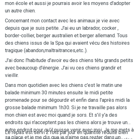
mon école et aussi je pourrais avoir les moyens d'adopter
un autre chien.
Concernant mon contact avec les animaux je vie avec
depuis que je suis petite. J'ai eu un labrador, cocker ,
border-collier, berger australien et berger allemand. Tous
des chiens issus de la Spa qui avaient vécu des histoires
tragique (abandon,maltraitrances,etc..).
J'ai donc l'habitude d'avoir eu des chiens têtu grands petits
avec beaucoup d'énergie. J'ai vu ces chiens grandir et
vieillir.
Dans mon quotidien avec les chiens c'est le matin une
balade minimum 30 minutes ensuite le midi petite
promenade pour se dégourdir et enfin dans l'après midi la
grosse balade minimum 1h30. Si je ne travaille pas alors
mon chien est avec moi quand je sors. Et s'il y'a des
endroits qui n'acceptent pas les chiens alors je trouve un
autre endroit pour qu'il puisse venir avec moi. Je me mets à
Le repas est servi 2 fois par jour en quantité réduite bien
sa place et je me dis que je n'aime pas rester dans un