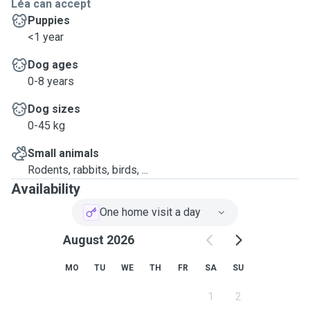
Léa can accept
Puppies
<1 year
Dog ages
0-8 years
Dog sizes
0-45 kg
Small animals
Rodents, rabbits, birds, ...
Availability
One home visit a day
August 2026
MO
TU
WE
TH
FR
SA
SU
1
2