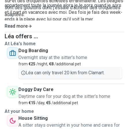
sûr et des croquettes achetées en animalerie. Les beagles
appartement toute la journée alors je le sors quand je sors
sont des gloutons donc j'essaie d'acheter des croquettes
et il part en vacances avec moi. Des fois je fais des week-
adaptées.
ends à la plage avec lui pour qu'il voit la mer.
Read more
Léa offers ...
At Léa's home
Dog Boarding
Overnight stay at the sitter's home
from
€25
/night,
€8
/additional pet
Léa can only travel 20 km from Clamart.
Doggy Day Care
Daytime care for your dog at the sitter's home
from
€15
/day,
€5
/additional pet
At your home
House Sitting
A sitter stays overnight in your home and cares for