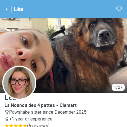
Léa
L
1/27
Léa
La Nounou des 4 pattes
Clamart
Pawshake sitter since December 2025
<1 year of experience
(
6 reviews
)