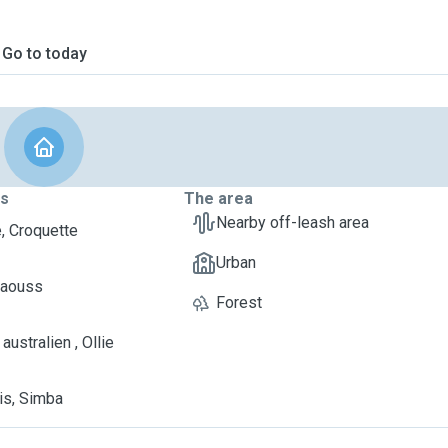
Go to today
ts
The area
Nearby off-leash area
e, Croquette
Urban
iaouss
Forest
australien , Ollie
is, Simba