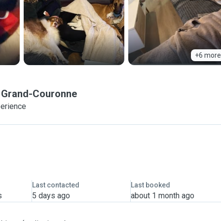
+6 more
Grand-Couronne
perience
Last contacted
Last booked
s
5 days ago
about 1 month ago