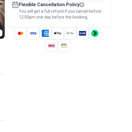
Flexible Cancellation Policy
message, to payment - to stay covered by
You will get a full refund if you cancel before
the
Pawshake Guarantee
.
12:00pm one day before the booking.