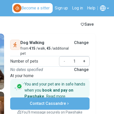
Become a sitter
Sign up
Log in
Help
Save
Dog Walking
Change
from
€15
/walk,
€5
/additional
pet
Number of pets
-
+
No dates specified
Change
At your home
You and your pet are in safe hands
when you
book and pay on
Pawshake
.
Read more
Secure payments
Contact Cassandre
Support if plans change
Covered bookings
You’ll message securely on Pawshake
Keep everything on Pawshake - from first