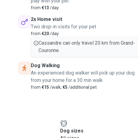
play with your pet
from
€13
/day
2x Home visit
Two drop-in visits for your pet
from
€20
/day
Cassandre can only travel 20 km from Grand-
Couronne.
Dog Walking
An experienced dog walker will pick up your dog
from your home for a 30 min walk
from
€15
/walk,
€5
/additional pet
Dog sizes