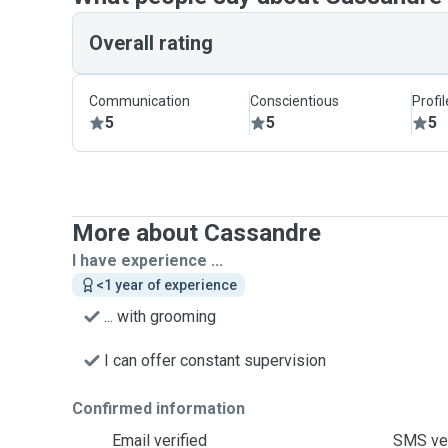
Overall rating
Communication
Conscientious
Profi
5
5
5
More about Cassandre
I have experience ...
<1 year of experience
... with grooming
I can offer constant supervision
Confirmed information
Email verified
SMS ver