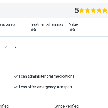
5
le accuracy
Treatment of animals
Value
5
5
I can administer oral medications
I can offer emergency transport
ified
Stripe verified