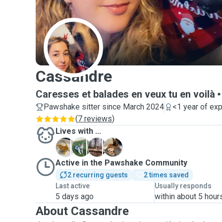
C
Cassandre
Caresses et balades en veux tu en voilà
Pawshake sitter since March 2024
<1 year of ex
(
7 reviews
)
Lives with ...
C
M
O
S
Active in the Pawshake Community
2 recurring guests
2 times saved
Last active
Usually responds
5 days ago
within about 5 hour
About Cassandre