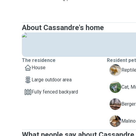
About Cassandre's home
The residence
Resident pe
House
C
Reptil
Large outdoor area
M
Cat, M
Fully fenced backyard
O
Berger 
S
Malino
What people say about Cassandre