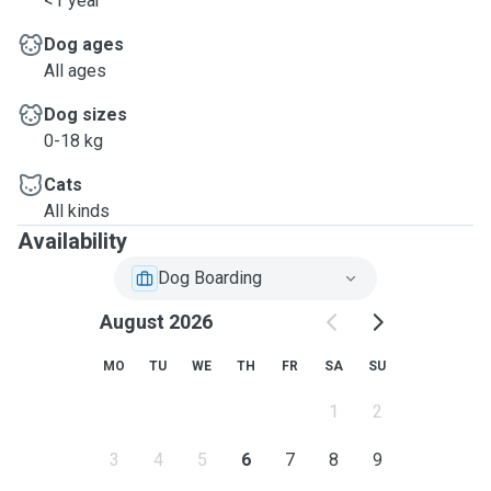
<1 year
Dog ages
All ages
Dog sizes
0-18 kg
Cats
All kinds
Availability
Dog Boarding
August 2026
MO
TU
WE
TH
FR
SA
SU
1
2
3
4
5
6
7
8
9