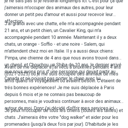
je ne sais pas si je resterai longtemps ici. C'est pour
ça
que
j'aimerais m'occuper des animaux des autres, pour leur
donner un petit peu d'amour et aussi pour recevoir leur
affection.
J'ai grandi avec une chatte, elle m'a accompagnée pendant
21 ans, et un petit chien, un Cavalier King, qui m'a
accompagnée
pendant 10 annnée. Maintenant il y a deux
chats, un orange - Soffio - et une noire - Salem, qui
m'attendent chez moi en Italie. Il y a aussi deux chiens:
Pimpa, une chienne de 4 ans que nous avons trouvé dans
un chenil, et Chouchou, un Shiba de 10 ans, le dernier arrivé
Avant de me deplacer à j'ai vécu à Bruxelles pendant 4 ans
que nous avons pris d' une personne qui devait partir au
(2021-2025)
où
je me suis occupée des animaux de mes
Canada et ne pouvait pas porter le chien avec lui.
amis quand ils
voyageaient
où avaient besoin. C'étaient de
trés bonnes expériences! Je me suis déplacée à Paris
depuis 6 mois et je ne connais pas beaucoup de
personnes, mais je voudrais continuer à avoir des animaux
autour de moi. Donc j'ai décidé d'offrir mes services ici.
Je peux m'occuper de tous les chiens (toutes les tailles) et
chats. J'aimerais
ê
tre votre "dog walker" et aider pour les
promenades (jusqu'à deux fois par jour). D'habitude je les