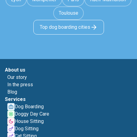
Toulouse
Top dog boarding cities
About us
Our story
In the press
Blog
Services
Dog Boarding
Doggy Day Care
House Sitting
Dog Sitting
Cat Sitting