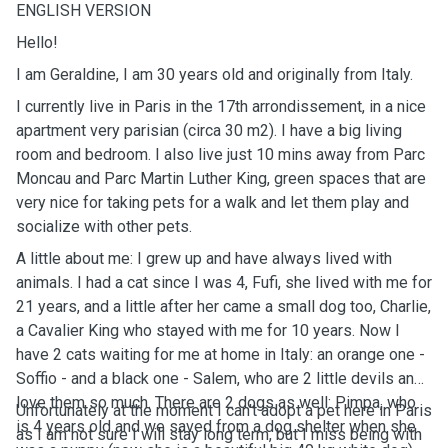
ENGLISH VERSION
Hello!
I am Geraldine, I am 30 years old and originally from Italy.
I currently live in Paris in the 17th arrondissement, in a nice
apartment very parisian (circa 30 m2). I have a big living
room and bedroom. I also live just 10 mins away from Parc
Moncau and Parc Martin Luther King, green spaces that are
very nice for taking pets for a walk and let them play and
socialize with other pets.
A little about me: I grew up and have always lived with
animals. I had a cat since I was 4, Fufi, she lived with me for
21 years, and a little after her came a small dog too, Charlie,
a Cavalier King who stayed with me for 10 years. Now I
have 2 cats waiting for me at home in Italy: an orange one -
Soffio - and a black one - Salem, who are 2 little devils and I
love them so much. There are 2 dogs as well: Pimpa, who
Unfortunately at the moment I can't adopt a pet here in Paris
is 4 years old and we saved from a dog shelter when she
as I am not sure I will stay long term, but I miss being with