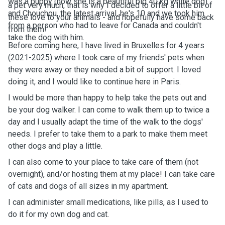
was a puppy (now she is a beautiful big 40 kg white dog)
a pet very much, that is why I decided to offer a little bit of
and Chouchou, the latest arrival, he's 10 and we took him
these love to your animals - and hopefully have some back
from a person who had to leave for Canada and couldn't
from them!
take the dog with him.
Before coming here, I have lived in Bruxelles for 4 years
(2021-2025) where I took care of my friends' pets when
they were away or they needed a bit of support. I loved
doing it, and I would like to continue here in Paris.
I would be more than happy to help take the pets out and
be your dog walker. I can come to walk them up to twice a
day and I usually adapt the time of the walk to the dogs'
needs. I prefer to take them to a park to make them meet
other dogs and play a little.
I can also come to your place to take care of them (not
overnight), and/or hosting them at my place! I can take care
of cats and dogs of all sizes in my apartment.
I can administer small medications, like pills, as I used to
do it for my own dog and cat.