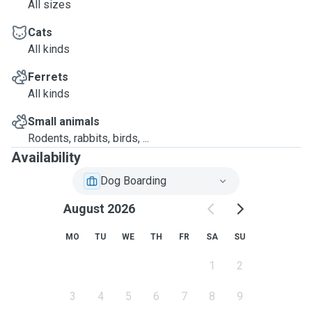
All sizes
Cats
All kinds
Ferrets
All kinds
Small animals
Rodents, rabbits, birds, ...
Availability
Dog Boarding
August 2026
MO
TU
WE
TH
FR
SA
SU
1
2
3
4
5
6
7
8
9