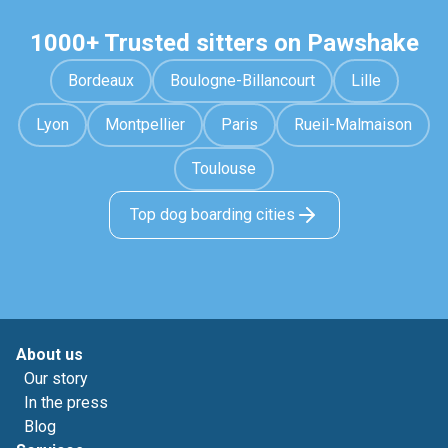
1000+ Trusted sitters on Pawshake
Bordeaux
Boulogne-Billancourt
Lille
Lyon
Montpellier
Paris
Rueil-Malmaison
Toulouse
Top dog boarding cities
About us
Our story
In the press
Blog