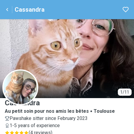
Cassandra
C
1/11
Cassandra
Au petit soin pour nos amis les bêtes
Toulouse
Pawshake sitter since February 2023
1-5 years of experience
(
4 reviews
)