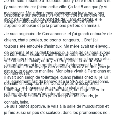
Je me suis installée à Toulouse pour y faire mes études et
j'y suis restée car j'aime cette ville. Ça fait 8 ans que j'y vis
maintenant. Mais dans mon appartement je ne peux pas
Disponible sur secteurs 31400 : Pont des Demoiselles,
avoir de chien. J'ai une minette de 5 ans et demis, elle
Rangeuil, Saouzelong, Montaudran, et Centre Ville.
s'appelle Shoukaï et je la promène parfois en harnais.
Je suis originaire de Carcassonne, et j'ai grandi entourée de
chiens, chats, poules, poissons rongeurs, ... Bref j'ai
toujours été entourée d'animaux. Ma mère avait un élevage
de persans et je l'aidait beaucoup, à côté de ça nous avons
Je suis aussi capable d'administrer des médicaments par
toujours eu des gros chiens type beaucerons, bergers etc...
voie orale ou locale, nettoyer des plaies ou mettre une
J'apprécie aussi les petits chiens évidemment ! Je les
collerette. Le nettoyage des oreilles, du nez et des yeux je
aime tous de toute manière. Mon père vivait à Perpignan et
connais aussi.
il avait son salon de toilettage, quand j'allais chez lui je lui
J'ai également fait du bénévolat à la SPA de Carcassonne,
donnais un coup de main. Donc je peux m'occuper du
j'ai pu y voir beaucoup de profils de chats et chiens
toilettage, c'est-à-dire bain, brossage, séchage de votre
différents, je peux m'adapter et appréhender.
chat ou votre chien. Les poils longs et les nœuds, je
connais, haha.
Je suis plutôt sportive, je vais à la salle de musculation et
je fais aussi un peu d'escalade , donc les promenades ne