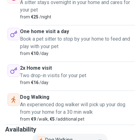
chat, que j'ai obtenue avec succès. Jai pour projet d'ouvrir
A sitter stays overnight in your home and cares for
une pension animale par la suite!
your pet
from
€25
/night
J'espère vous avoir apporté suffisamment d'informations à
mon sujet et sur mes expériences ainsi que mes capacités,
One home visit a day
n'hésitez pas me contacter pour toute question ou
Book a pet sitter to stop by your home to feed and
précision.
play with your pet
from
€10
/day
2x Home visit
Two drop-in visits for your pet
from
€16
/day
Dog Walking
An experienced dog walker will pick up your dog
from your home for a 30 min walk
from
€9
/walk,
€5
/additional pet
Availability
Dog Walking