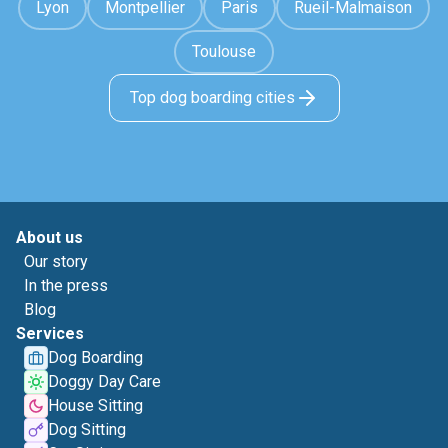
Lyon
Montpellier
Paris
Rueil-Malmaison
Toulouse
Top dog boarding cities
About us
Our story
In the press
Blog
Services
Dog Boarding
Doggy Day Care
House Sitting
Dog Sitting