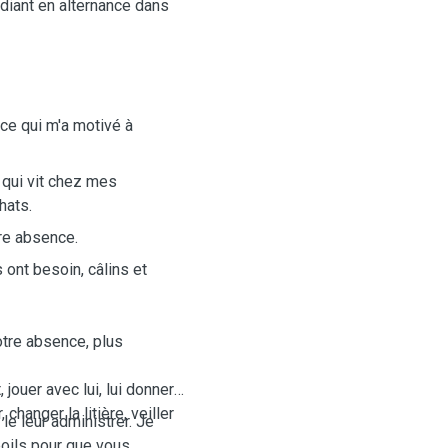
udiant en alternance dans
 ce qui m'a motivé à
 qui vit chez mes
chats.
re absence.
 ont besoin, câlins et
otre absence, plus
 jouer avec lui, lui donner
, changer la litière, veiller
le leur administrer. Je
oils pour que vous