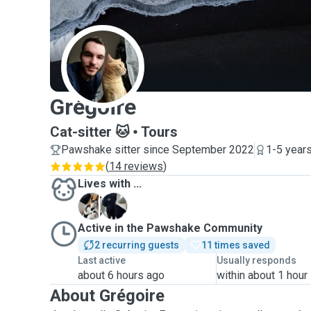
G
Grégoire
Cat-sitter 🐱
Tours
Pawshake sitter since September 2022
1-5 year
(
14 reviews
)
Lives with ...
A
D
Active in the Pawshake Community
2 recurring guests
11 times saved
Last active
Usually responds
about 6 hours ago
within about 1 hour
About Grégoire