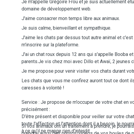
Je m'appelle Grégoire Frou et je suis actuellement ét
domaine de développement web.
J'aime consacrer mon temps libre aux animaux.
Je suis calme, bienveillant et sympathique.
J'aime les chats par dessus tout autre animal et c'est
m'inscrire sur la plateforme.
J'ai un chat roux depuis 12 ans qui s'appelle Booba et
parents.Je vis chez moi avec Dillo et Awaï, 2 jeunes 
Je me propose pour venir visiter vos chats durant vot
Les chats que vous me confirez auront tout ce dont ils
caresses à volonté !
Service : Je propose de m'occuper de votre chat en v
précisément :
D'être présent et disponible pour veiller sur votre chat,
toute l'affection et l'attention dont il a besoin, le nourrir
Si vos animaux ont un traitement à prendre, je pourrais 
à ce qu'il ne mange rien d'interdit.
prendrai aussi des photos/vidéos de vos boules de p