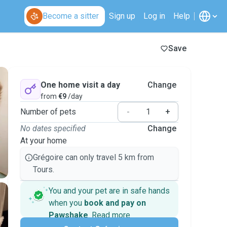
Become a sitter
Sign up
Log in
Help
Save
One home visit a day
Change
from
€9
/day
Number of pets
-
+
No dates specified
Change
At your home
Grégoire can only travel 5 km from
Tours.
You and your pet are in safe hands
when you
book and pay on
Pawshake
.
Read more
Secure payments