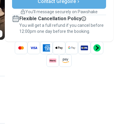
Contact Grégoire
Support if plans change
Covered bookings
You’ll message securely on Pawshake
Keep everything on Pawshake - from first
Flexible Cancellation Policy
message, to payment - to stay covered by
You will get a full refund if you cancel before
the
Pawshake Guarantee
.
12:00pm one day before the booking.