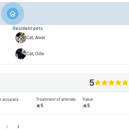
Resident pets
A
Cat, Awaï
D
Cat, Dillo
5
le accuracy
Treatment of animals
Value
5
5