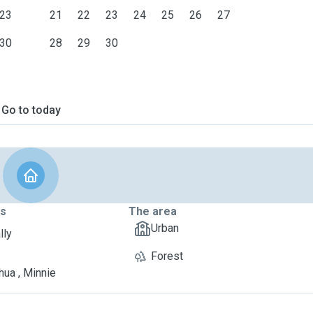
23
21
22
23
24
25
26
27
30
28
29
30
Go to today
ts
The area
Urban
lly
Forest
hua , Minnie