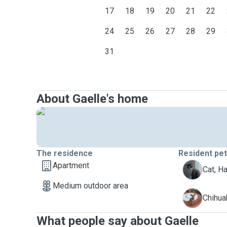
17
18
19
20
21
22
24
25
26
27
28
29
31
About Gaelle's home
The residence
Resident pe
Apartment
H
Cat, Ha
Medium outdoor area
M
Chihua
What people say about Gaelle