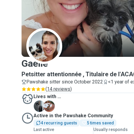
G
Gaelle
Petsitter attentionnée , Titulaire de l'AC
Pawshake sitter since October 2022
<1 year of 
(
14 reviews
)
Lives with ...
H
M
Active in the Pawshake Community
4 recurring guests
5 times saved
Last active
Usually responds