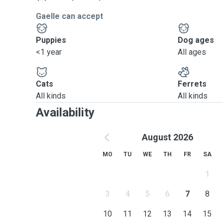
Gaelle can accept
Puppies
Dog ages
<1 year
All ages
Cats
Ferrets
All kinds
All kinds
Availability
August 2026
MO
TU
WE
TH
FR
SA
1
3
4
5
6
7
8
10
11
12
13
14
15