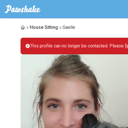
House Sitting
Gaelle
This profile can no longer be contacted. Please
f