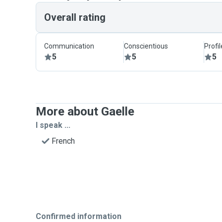
Overall rating
Communication
Conscientious
Profi
5
5
5
More about Gaelle
I speak ...
French
Confirmed information