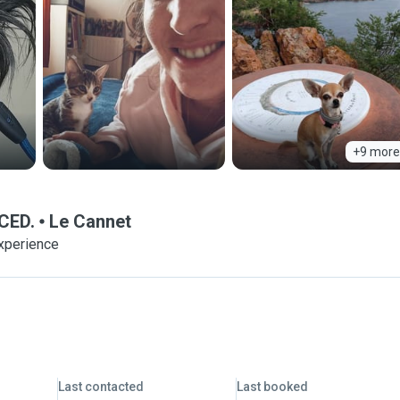
+9 more
ACED.
Le Cannet
experience
Last contacted
Last booked