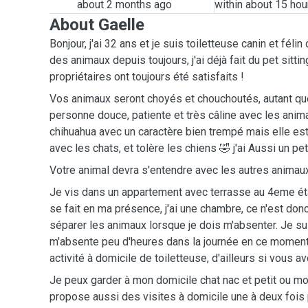
about 2 months ago
within about 15 hou
About Gaelle
Bonjour, j'ai 32 ans et je suis toiletteuse canin et fél
des animaux depuis toujours, j'ai déjà fait du pet sitting
propriétaires ont toujours été satisfaits !
Vos animaux seront choyés et chouchoutés, autant que
personne douce, patiente et très câline avec les animau
chihuahua avec un caractère bien trempé mais elle est
avec les chats, et tolère les chiens 🤣 j'ai Aussi un pet
Votre animal devra s'entendre avec les autres animaux
Je vis dans un appartement avec terrasse au 4eme éta
se fait en ma présence, j'ai une chambre, ce n'est don
séparer les animaux lorsque je dois m'absenter. Je sui
m'absente peu d'heures dans la journée en ce moment
activité à domicile de toiletteuse, d'ailleurs si vous a
Je peux garder à mon domicile chat nac et petit ou mo
propose aussi des visites à domicile une à deux fois