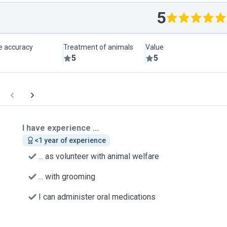
5
le accuracy
Treatment of animals
Value
5
5
I have experience ...
<1 year of experience
... as volunteer with animal welfare
... with grooming
I can administer oral medications