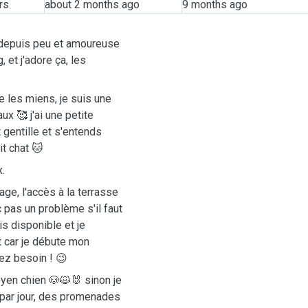
rs
about 2 months ago
9 months ago
in depuis peu et amoureuse
, et j'adore ça, les
 les miens, je suis une
x 🥰 j'ai une petite
 gentille et s'entends
it chat 🐱
.
ge, l'accès à la terrasse
c pas un problème s'il faut
s disponible et je
 car je débute mon
vez besoin ! 😉
yen chien 🐶😺🐰 sinon je
 par jour, des promenades