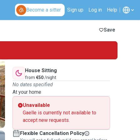
Become a sitter
Sign up
Log in
Help
Save
House Sitting
from
€50
/night
No dates specified
At your home
Unavailable
Gaelle is currently not available to
accept new requests.
Flexible Cancellation Policy