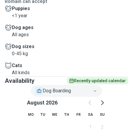
Romain can accept
Puppies
<1 year
Dog ages
All ages
Dog sizes
0-45 kg
Cats
All kinds
Availability
Recently updated calendar
Dog Boarding
August 2026
MO
TU
WE
TH
FR
SA
SU
1
2