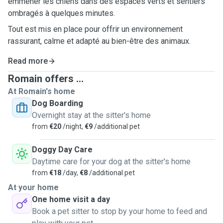
emmener les chiens dans des espaces verts et sentiers
ombragés à quelques minutes.
Tout est mis en place pour offrir un environnement
rassurant, calme et adapté au bien-être des animaux.
Read more
Romain offers ...
At Romain's home
Dog Boarding
Overnight stay at the sitter's home
from
€20
/night,
€9
/additional pet
Doggy Day Care
Daytime care for your dog at the sitter's home
from
€18
/day,
€8
/additional pet
At your home
One home visit a day
Book a pet sitter to stop by your home to feed and