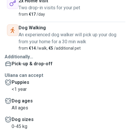
2x Home visit
Two drop-in visits for your pet
from
€17
/day
Dog Walking
An experienced dog walker will pick up your dog
from your home for a 30 min walk
from
€14
/walk,
€5
/additional pet
Additionally...
Pick-up & drop-off
Uliana can accept
Puppies
<1 year
Dog ages
All ages
Dog sizes
0-45 kg