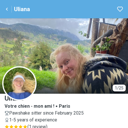
Uliana
U
1/25
Uliana
Votre chien - mon ami !
Paris
Pawshake sitter since February 2025
1-5 years of experience
(
1 review
)