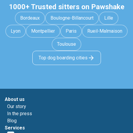
1000+ Trusted sitters on Pawshake
Bordeaux
Boulogne-Billancourt
Lille
Lyon
Montpellier
Paris
Rueil-Malmaison
Toulouse
Top dog boarding cities
About us
Our story
In the press
Blog
Services