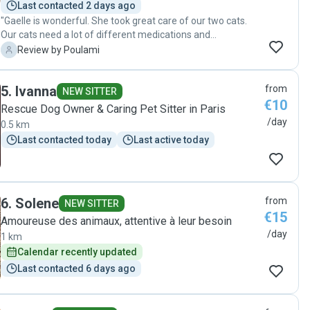
Last contacted 2 days ago
"Gaelle is wonderful. She took great care of our two cats.
Our cats need a lot of different medications and
supplements. She was very attentive and made sure they
P
Review by Poulami
get their cuddles as well. She always sends a lot of videos
and pictures from every visit. We will definitely be reaching
5
.
Ivanna
from
out again for cat sitting. "
NEW SITTER
€10
Rescue Dog Owner & Caring Pet Sitter in Paris
/day
0.5 km
Last contacted today
Last active today
6
.
Solene
from
NEW SITTER
€15
Amoureuse des animaux, attentive à leur besoin
/day
1 km
Calendar recently updated
Last contacted 6 days ago