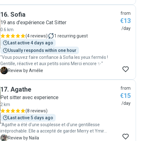
mes 2 beaux chats en pleine forme et l’appartement en
excellent état 🥰🥰 - 1000 mercis Fannie, à très vite !
16
.
Sofia
from
Isabelle "
€13
19 ans d’expérience Cat Sitter
/day
0.6 km
(
4 reviews
)
1
recurring guest
Last active 4 days ago
Usually responds within one hour
"Vous pouvez faire confiance à Sofia les yeux fermés !
Gentille, réactive et aux petits soins Merci encore ✨"
A
Review by Amélie
17
.
Agathe
from
€15
Pet sitter avec experience
/day
2 km
(
8 reviews
)
Last active 5 days ago
"Agathe a été d'une souplesse et d'une gentillesse
irréprochable. Elle a accepté de garder Merry et Ymir
malgré leur convalescence non prévue, surveillant l'un suite
N
Review by Naïla