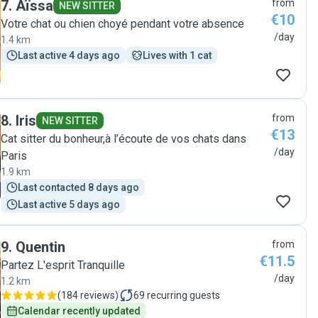
7
.
Aïssa
from
NEW SITTER
€10
Votre chat ou chien choyé pendant votre absence
/day
1.4 km
Last active 4 days ago
Lives with 1 cat
8
.
Iris
from
NEW SITTER
€13
Cat sitter du bonheur,à l’écoute de vos chats dans
/day
Paris
1.9 km
Last contacted 8 days ago
Last active 5 days ago
9
.
Quentin
from
€11.5
Partez L'esprit Tranquille
/day
1.2 km
(
184 reviews
)
69
recurring guests
Calendar recently updated