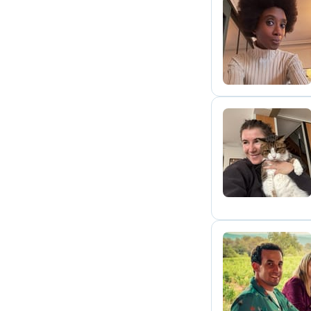
A
I
Q