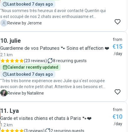
Last booked 7 days ago
"Nous sommes très heureux d avoir contacté Quentin qui
s est occupé de nos 2 chats avec enthousiasme et
professionnalisme Il nous a tenu au courant tous les jours
J
Review by Jerome
avec un petit mot, des photos et meme des videos on
etait heureux de recevoir de ses nouvelles Il a meme du
10
.
julie
from
gerer des petits desagréments que nos chats lui ont
€15
imposé et il a meme nettoyé autour des de la litiere et des
Guardienne de vos Patounes 🐾 Soins et affection ❤️
croquettes Le catsitter idéal"
/day
2.1 km
(
23 reviews
)
8
recurring guests
Calendar recently updated
Last booked 7 days ago
"Très très bonne expérience avec Julie qui s’est occupée
avec soin de notre petit chat. Attentive à ses besoins et
nous envoyant régulièrement des photos et vidéos à
N
Review by Natalène
chacun de ses passages, et super communication ! Merci
pour tout :)"
11
.
Lya
from
€10
Garde et visites chiens et chats à Paris 🐾❤️
/day
1.2 km
(
3 reviews
)
2
recurring guests