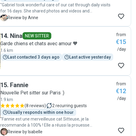
"Gabriel took wonderful care of our cat through daily visits
for 16 days. She shared photos and videos and
communication was very smooth. I strongly recommend
A
Review by Anne
Gabriel as a reliable petsitter. Thanks so much 😻"
14
.
Nina
from
NEW SITTER
€15
Garde chiens et chats avec amour 🧡
/day
1.6 km
Last contacted 3 days ago
Last active yesterday
15
.
Fannie
from
€12
Nouvelle Pet sitter sur Paris :)
/day
1.9 km
(
8 reviews
)
2
recurring guests
Usually responds within one hour
"Fannie est une merveilleuse cat Sitteuse, je la
recommande à 100% ! Elle a réussi la prouesse
d’apprivoiser Boo dès la première visite ❤️. J’ai retrouvé
I
Review by Isabelle