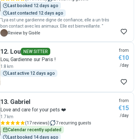
Last booked 12 days ago
Last contacted 12 days ago
"Lya est une gardienne digne de confiance, elle a un très
bon contact avec les animaux. Elle est bienveillante. "
G
Review by Gisèle
12
.
Lou
from
NEW SITTER
€10
Lou, Gardienne sur Paris !
/day
1.8 km
Last active 12 days ago
13
.
Gabriel
from
€15
Love and care for your pets ❤️
/day
1.7 km
(
17 reviews
)
7
recurring guests
Calendar recently updated
Last booked 14 days ago