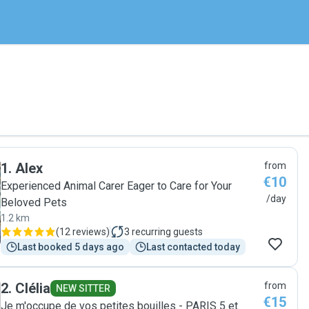
1
.
Alex
from
€10
Experienced Animal Carer Eager to Care for Your
/day
Beloved Pets
1.2 km
(
12 reviews
)
3
recurring guests
Last booked 5 days ago
Last contacted today
2
.
Clélia
from
NEW SITTER
€15
Je m'occupe de vos petites bouilles - PARIS 5 et