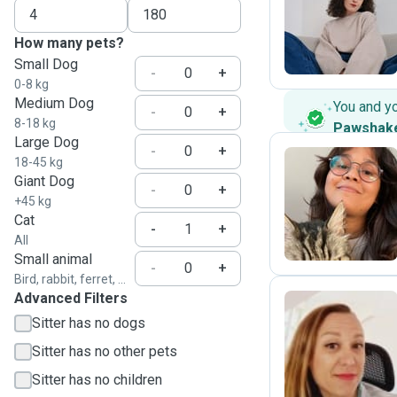
C
How many pets?
Small Dog
-
+
0-8 kg
Medium Dog
You and y
-
+
8-18 kg
Pawshak
Large Dog
-
+
18-45 kg
Giant Dog
-
+
Y
+45 kg
Cat
-
+
All
Small animal
-
+
Bird, rabbit, ferret, ...
Advanced Filters
Sitter has no dogs
G
Sitter has no other pets
Sitter has no children