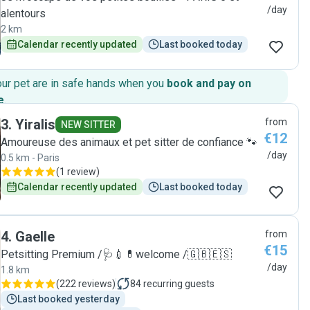
/day
alentours
2 km
Calendar recently updated
Last booked today
our pet are in safe hands when you
book and pay on
e
.
3
.
Yiralis
from
NEW SITTER
€12
Amoureuse des animaux et pet sitter de confiance 🐾
/day
0.5 km - Paris
(
1 review
)
Calendar recently updated
Last booked today
4
.
Gaelle
from
€15
Petsitting Premium /🩺💉💊welcome /🇬🇧🇪🇸
/day
1.8 km
(
222 reviews
)
84
recurring guests
Last booked yesterday