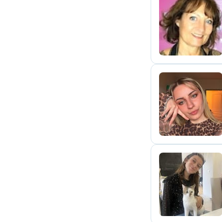
C
M
J