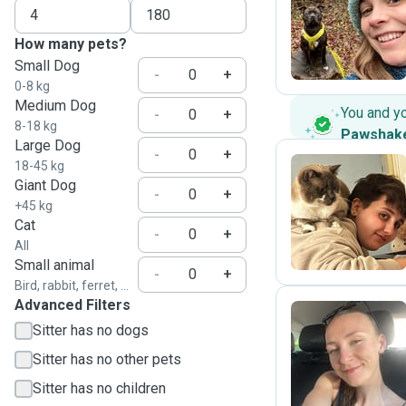
A
How many pets?
Small Dog
-
+
0-8 kg
Medium Dog
You and y
-
+
8-18 kg
Pawshak
Large Dog
-
+
18-45 kg
Giant Dog
-
+
M
+45 kg
Cat
-
+
All
Small animal
-
+
Bird, rabbit, ferret, ...
Advanced Filters
Sitter has no dogs
A
Sitter has no other pets
Sitter has no children