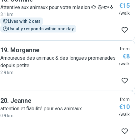
€15
Attentive aux animaux pour votre mission 🐶 🐱🐟🐧
/walk
3.1 km
Lives with 2 cats
Usually responds within one day
19
.
Morganne
from
€8
Amoureuse des animaux & des longues promenades
/walk
depuis petite
2.9 km
20
.
Jeanne
from
€10
attention et fiabilité pour vos animaux
/walk
0.9 km