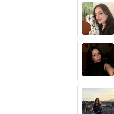
C
M
C