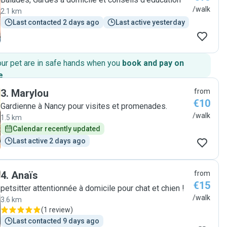
/walk
2.1 km
Last contacted 2 days ago
Last active yesterday
our pet are in safe hands when you
book and pay on
e
.
3
.
Marylou
from
€10
Gardienne à Nancy pour visites et promenades.
/walk
1.5 km
Calendar recently updated
Last active 2 days ago
4
.
Anaïs
from
€15
petsitter attentionnée à domicile pour chat et chien !
/walk
3.6 km
(
1 review
)
Last contacted 9 days ago