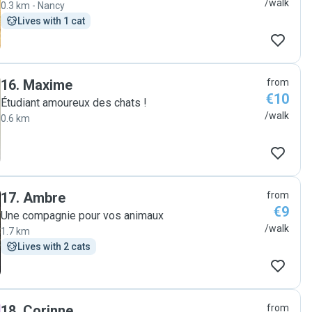
/walk
0.3 km - Nancy
Lives with 1 cat
16
.
Maxime
from
€10
Étudiant amoureux des chats !
/walk
0.6 km
17
.
Ambre
from
€9
Une compagnie pour vos animaux
/walk
1.7 km
Lives with 2 cats
18
.
Corinne
from