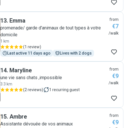
13
.
Emma
from
€7
promenade/ garde d’animaux de tout types à votre
/walk
domicile
1 km
(
1 review
)
Last active 11 days ago
Lives with 2 dogs
14
.
Maryline
from
€9
une vie sans chats ,impossible
/walk
3.3 km
(
2 reviews
)
1
recurring guest
15
.
Ambre
from
€9
Assistante dévouée de vos animaux