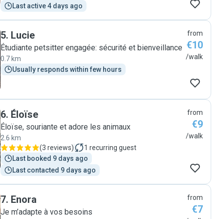
Last active 4 days ago
5
.
Lucie
from
€10
Étudiante petsitter engagée: sécurité et bienveillance
/walk
0.7 km
Usually responds within few hours
6
.
Éloïse
from
€9
Éloïse, souriante et adore les animaux
/walk
2.6 km
(
3 reviews
)
1
recurring guest
Last booked 9 days ago
Last contacted 9 days ago
7
.
Enora
from
€7
Je m’adapte à vos besoins