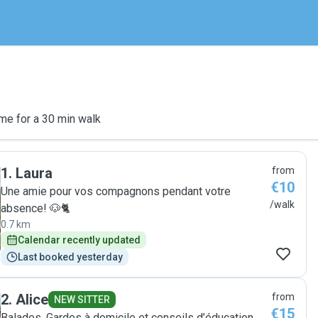
me for a 30 min walk
1
.
Laura
from
€10
Une amie pour vos compagnons pendant votre
/walk
absence! 🐶🐈
0.7 km
Calendar recently updated
Last booked yesterday
2
.
Alice
from
NEW SITTER
€15
Balades, Gardes à domicile et conseils d’éducation