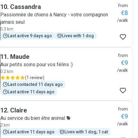
10
.
Cassandra
from
€8
Passionnée de chiens à Nancy - votre compagnon
/walk
jamais seul
0.3 km
Last active 9 days ago
Lives with 1 dog
11
.
Maude
from
€9
Aux petits soins pour vos félins :)
/walk
0.2 km
(
1 review
)
Last contacted 11 days ago
Last active 11 days ago
12
.
Claire
from
€9
Au service du bien être animal 🐕
/walk
2 km
Last active 11 days ago
Lives with 1 dog, 1 cat