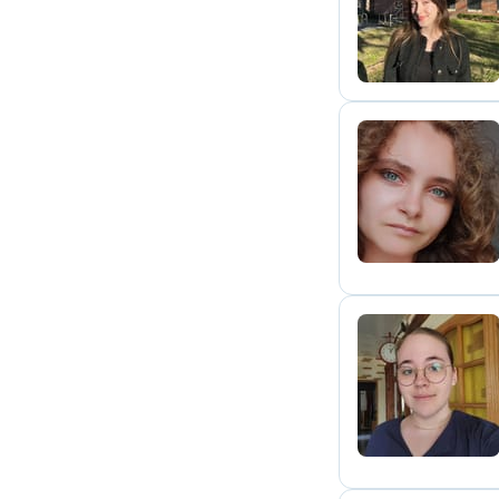
E
C
M