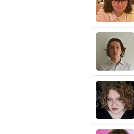
A
M
A