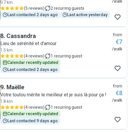
/walk
0.7 km
(
5 reviews
)
2
recurring guests
Last contacted 2 days ago
Last active yesterday
8
.
Cassandra
from
€7
Lieu de sérénité et d'amour
/walk
1.5 km
(
4 reviews
)
1
recurring guest
Calendar recently updated
Last contacted 2 days ago
9
.
Maëlle
from
€8
Votre toutou mérite le meilleur et je suis là pour ça !
/walk
1.8 km
(
4 reviews
)
1
recurring guest
Calendar recently updated
Last contacted 9 days ago