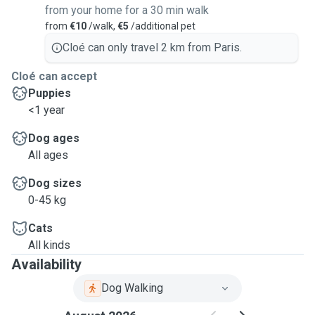
from your home for a 30 min walk
from
€10
/walk,
€5
/additional pet
Cloé can only travel 2 km from Paris.
Cloé can accept
Puppies
<1 year
Dog ages
All ages
Dog sizes
0-45 kg
Cats
All kinds
Availability
Dog Walking