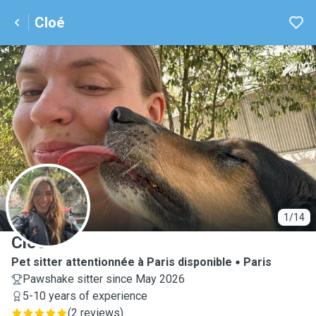
Cloé
C
1/14
Cloé
Pet sitter attentionnée à Paris disponible
Paris
Pawshake sitter since May 2026
5-10 years of experience
(
2 reviews
)