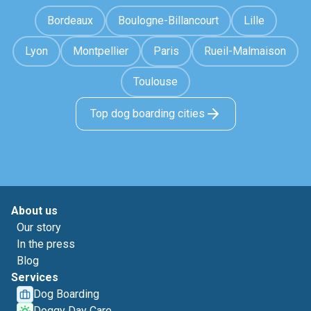
Bordeaux
Boulogne-Billancourt
Lille
Lyon
Montpellier
Paris
Rueil-Malmaison
Toulouse
Top dog boarding cities
About us
Our story
In the press
Blog
Services
Dog Boarding
Doggy Day Care