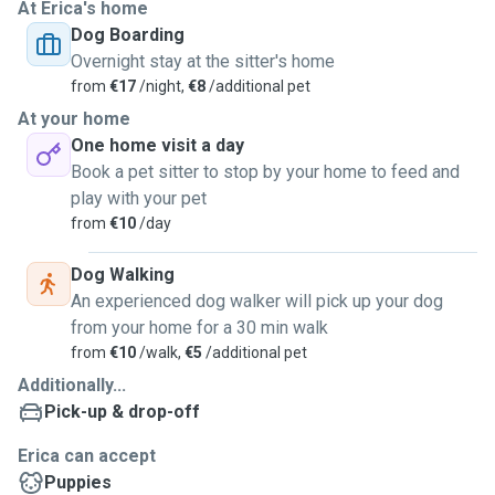
At Erica's home
Dog Boarding
Overnight stay at the sitter's home
from
€17
/night,
€8
/additional pet
At your home
One home visit a day
Book a pet sitter to stop by your home to feed and
play with your pet
from
€10
/day
Dog Walking
An experienced dog walker will pick up your dog
from your home for a 30 min walk
from
€10
/walk,
€5
/additional pet
Additionally...
Pick-up & drop-off
Erica can accept
Puppies