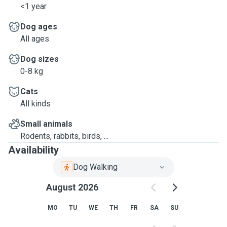
<1 year
Dog ages
All ages
Dog sizes
0-8 kg
Cats
All kinds
Small animals
Rodents, rabbits, birds, ...
Availability
Dog Walking
August 2026
MO
TU
WE
TH
FR
SA
SU