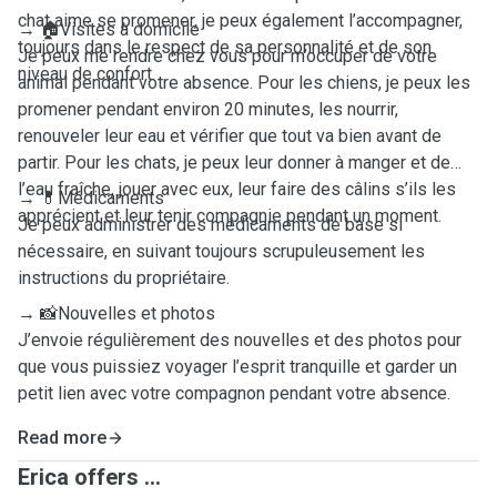
chat aime se promener, je peux également l’accompagner,
→ 🏠Visites à domicile
toujours dans le respect de sa personnalité et de son
Je peux me rendre chez vous pour m’occuper de votre
niveau de confort.
animal pendant votre absence. Pour les chiens, je peux les
promener pendant environ 20 minutes, les nourrir,
renouveler leur eau et vérifier que tout va bien avant de
partir. Pour les chats, je peux leur donner à manger et de
l’eau fraîche, jouer avec eux, leur faire des câlins s’ils les
→ 💊Médicaments
apprécient et leur tenir compagnie pendant un moment.
Je peux administrer des médicaments de base si
nécessaire, en suivant toujours scrupuleusement les
instructions du propriétaire.
→ 📸Nouvelles et photos
J’envoie régulièrement des nouvelles et des photos pour
que vous puissiez voyager l’esprit tranquille et garder un
petit lien avec votre compagnon pendant votre absence.
Read more
Erica offers ...