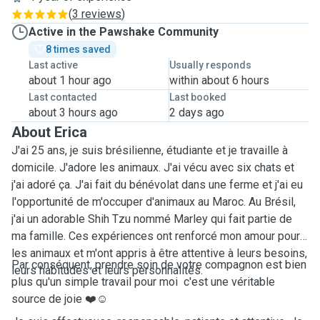
(
3 reviews
)
Active in the Pawshake Community
8 times saved
Last active
Usually responds
about 1 hour ago
within about 6 hours
Last contacted
Last booked
about 3 hours ago
2 days ago
About Erica
J'ai 25 ans, je suis brésilienne, étudiante et je travaille à
domicile. J'adore les animaux. J'ai vécu avec six chats et
j'ai adoré ça. J'ai fait du bénévolat dans une ferme et j'ai eu
l'opportunité de m'occuper d'animaux au Maroc. Au Brésil,
j'ai un adorable Shih Tzu nommé Marley qui fait partie de
ma famille. Ces expériences ont renforcé mon amour pour
les animaux et m'ont appris à être attentive à leurs besoins,
Par conséquent, prendre soin de votre compagnon est bien
leurs habitudes et leurs personnalités.
plus qu'un simple travail pour moi c'est une véritable
source de joie ❤️☺️