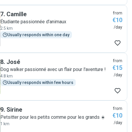
7
.
Camille
from
€10
Étudiante passionnée d’animaux
/day
2.5 km
Usually responds within one day
8
.
José
from
€15
Dog walker passionné avec un flair pour l'aventure !
/day
4.8 km
Usually responds within few hours
9
.
Sirine
from
€10
Petsitter pour les petits comme pour les grands ☀️
/day
1 km