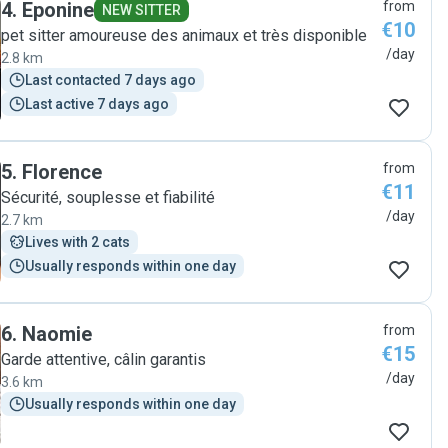
4
.
Eponine
from
NEW SITTER
€10
pet sitter amoureuse des animaux et très disponible
/day
2.8 km
Last contacted 7 days ago
Last active 7 days ago
5
.
Florence
from
€11
Sécurité, souplesse et fiabilité
/day
2.7 km
Lives with 2 cats
Usually responds within one day
6
.
Naomie
from
€15
Garde attentive, câlin garantis
/day
3.6 km
Usually responds within one day