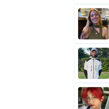
C
J
S