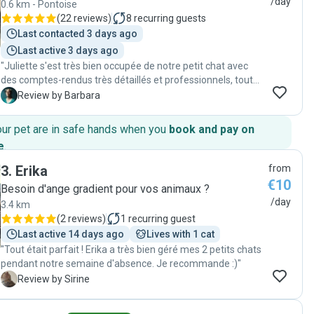
/day
0.6 km - Pontoise
(
22 reviews
)
8
recurring guests
Last contacted 3 days ago
Last active 3 days ago
"Juliette s'est très bien occupée de notre petit chat avec
des comptes-rendus très détaillés et professionnels, tout
s'est très bien passé !"
B
Review by Barbara
our pet are in safe hands when you
book and pay on
e
.
3
.
Erika
from
€10
Besoin d'ange gradient pour vos animaux ?
/day
3.4 km
(
2 reviews
)
1
recurring guest
Last active 14 days ago
Lives with 1 cat
"Tout était parfait ! Erika a très bien géré mes 2 petits chats
pendant notre semaine d'absence. Je recommande :)"
S
Review by Sirine