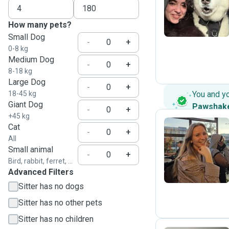
J
How many pets?
Small Dog
-
+
0-8 kg
Medium Dog
-
+
8-18 kg
Large Dog
-
+
18-45 kg
You and y
Giant Dog
Pawshak
-
+
+45 kg
Cat
-
+
All
E
Small animal
-
+
Bird, rabbit, ferret, ...
Advanced Filters
Sitter has no dogs
Sitter has no other pets
Sitter has no children