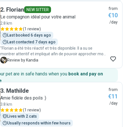
2
.
Florian
from
NEW SITTER
€10
Le compagnon idéal pour votre animal
/day
2.8 km
(
1 review
)
Last booked 6 days ago
Last contacted 7 days ago
"Florian a été très réactif et très disponible. Il a su se
montrer attentif et impliqué afin de pouvoir approcher mon
chat qui est de nature très peureux. Je le recommande
K
Review by Kandia
fortement et j’hésiterai pas à le recontacter dès que j’aurai
des besoins "
our pet are in safe hands when you
book and pay on
e
.
3
.
Mathilde
from
€11
Amie fidèle des poils :)
/day
3.8 km
(
1 review
)
Lives with 2 cats
Usually responds within few hours