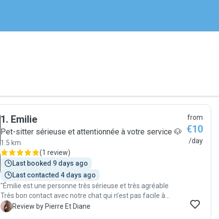
1
.
Emilie
from
€10
Pet-sitter sérieuse et attentionnée à votre service 🐶
/day
1.5 km
(
1 review
)
Last booked 9 days ago
Last contacted 4 days ago
"Émilie est une personne très sérieuse et très agréable
Très bon contact avec notre chat qui n’est pas facile à
approcher car craintif et ça a été fait sans problème avec
P
Review by Pierre Et Diane
Emilie "