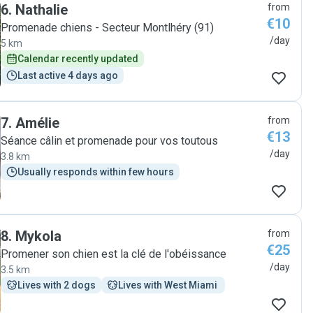
6
.
Nathalie
from
€10
Promenade chiens - Secteur Montlhéry (91)
/day
5 km
Calendar recently updated
Last active 4 days ago
7
.
Amélie
from
€13
Séance câlin et promenade pour vos toutous
/day
3.8 km
Usually responds within few hours
8
.
Mykola
from
€25
Promener son chien est la clé de l'obéissance
/day
3.5 km
Lives with 2 dogs
Lives with West Miami 