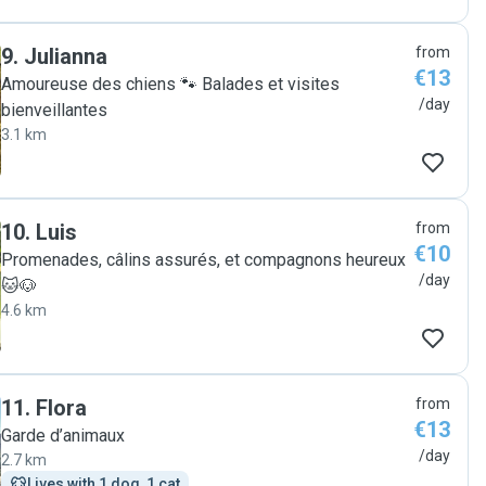
9
.
Julianna
from
€13
Amoureuse des chiens 🐾 Balades et visites
/day
bienveillantes
3.1 km
10
.
Luis
from
€10
Promenades, câlins assurés, et compagnons heureux
/day
🐱🐶
4.6 km
11
.
Flora
from
€13
Garde d’animaux
/day
2.7 km
Lives with 1 dog, 1 cat