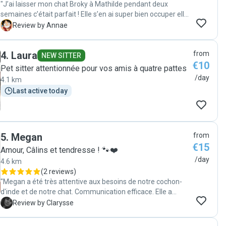
"J’ai laisser mon chat Broky à Mathilde pendant deux
semaines c’était parfait ! Elle s’en ai super bien occuper elle
m’a envoyé des photos tout les jours et à été patiente avec
A
Review by Annae
mon chat qui est peureux. Vous pouvez totalement lui faire
confiance elle s’occupera bien de vos animaux en votre
4
.
Laura
from
absence ! "
NEW SITTER
€10
Pet sitter attentionnée pour vos amis à quatre pattes
/day
4.1 km
Last active today
5
.
Megan
from
€15
Amour, Câlins et tendresse ! 🐾❤️
/day
4.6 km
(
2 reviews
)
"Megan a été très attentive aux besoins de notre cochon-
d'inde et de notre chat. Communication efficace. Elle a
gardé nos animaux pendant 10 jours, et tout s'est très bien
C
Review by Clarysse
passé. Je recommande Megan les yeux fermé, et
n'hésiterai pas à faire appel à elle de nouveau !"