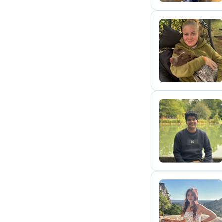
J
L
F