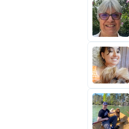
N
A
M