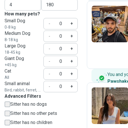
How many pets?
Small Dog
F
-
+
0-8 kg
Medium Dog
-
+
8-18 kg
Large Dog
-
+
18-45 kg
Giant Dog
-
+
+45 kg
Cat
-
+
You and y
All
Pawshak
Small animal
-
+
Bird, rabbit, ferret, ...
Advanced Filters
M
Sitter has no dogs
Sitter has no other pets
Sitter has no children