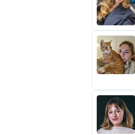
E
D
A