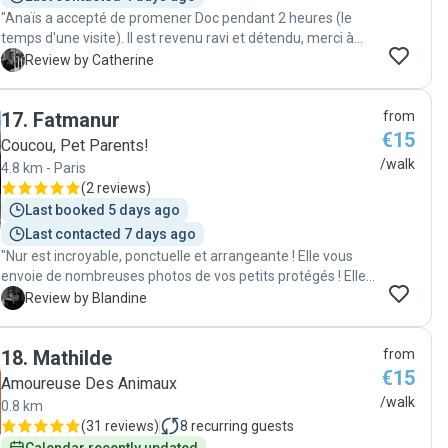
"Anaïs a accepté de promener Doc pendant 2 heures (le
temps d'une visite). Il est revenu ravi et détendu, merci à
elle. Très bon contact."
C
Review by Catherine
17
.
Fatmanur
from
€15
Coucou, Pet Parents!
/walk
4.8 km - Paris
(
2 reviews
)
Last booked 5 days ago
Last contacted 7 days ago
"Nur est incroyable, ponctuelle et arrangeante ! Elle vous
envoie de nombreuses photos de vos petits protégés ! Elle
est douce, mon petit Max l’a absolument adoré ! ☀️"
B
Review by Blandine
18
.
Mathilde
from
€15
Amoureuse Des Animaux
/walk
0.8 km
(
31 reviews
)
8
recurring guests