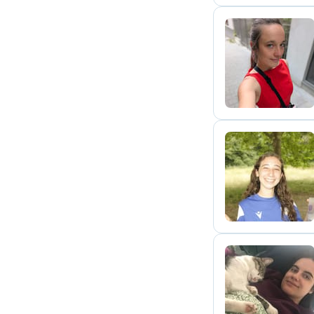
J
L
E