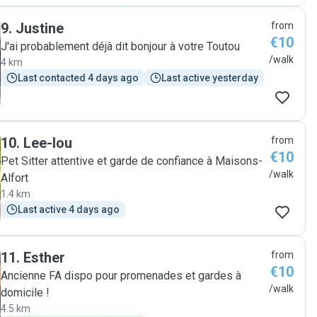
9
.
Justine
from
€10
J'ai probablement déjà dit bonjour à votre Toutou
/walk
4 km
Last contacted 4 days ago
Last active yesterday
10
.
Lee-lou
from
€10
Pet Sitter attentive et garde de confiance à Maisons-
/walk
Alfort
1.4 km
Last active 4 days ago
11
.
Esther
from
€10
Ancienne FA dispo pour promenades et gardes à
/walk
domicile !
4.5 km