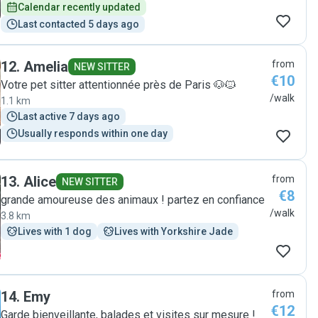
Calendar recently updated
Last contacted 5 days ago
12
.
Amelia
from
NEW SITTER
€10
Votre pet sitter attentionnée près de Paris 🐶🐱
/walk
1.1 km
Last active 7 days ago
Usually responds within one day
13
.
Alice
from
NEW SITTER
€8
grande amoureuse des animaux ! partez en confiance
/walk
3.8 km
Lives with 1 dog
Lives with Yorkshire Jade
14
.
Emy
from
€12
Garde bienveillante, balades et visites sur mesure !