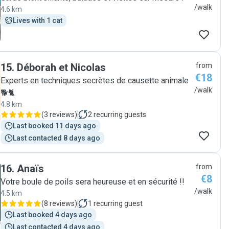
/walk
4.6 km
Lives with 1 cat
15
.
Déborah et Nicolas
from
€18
Experts en techniques secrètes de causette animale
/walk
🐕🐈
4.8 km
(
3 reviews
)
2
recurring guests
Last booked 11 days ago
Last contacted 8 days ago
16
.
Anaïs
from
€8
Votre boule de poils sera heureuse et en sécurité !!
/walk
4.5 km
(
8 reviews
)
1
recurring guest
Last booked 4 days ago
Last contacted 4 days ago