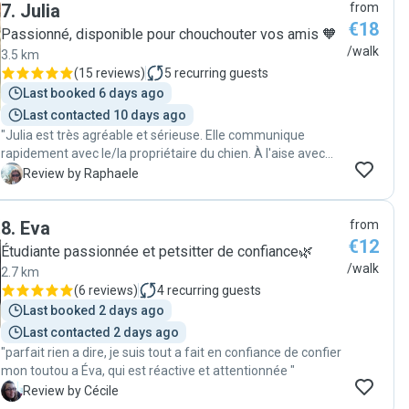
7
.
Julia
from
promeneuse de chiens exceptionnelle : fiable, ponctuelle et
€18
très attentionnée. Elle s’est occupée de mon chien comme
Passionné, disponible pour chouchouter vos amis 🧡
s’il était le sien, toujours proactive et attentive à ses
/walk
3.5 km
besoins. J'avais l’esprit totalement tranquille en sachant
(
15 reviews
)
5
recurring guests
qu’il était entre de si bonnes mains. Je la recommande
Last booked 6 days ago
vivement !"
Last contacted 10 days ago
"Julia est très agréable et sérieuse. Elle communique
rapidement avec le/la propriétaire du chien. À l'aise avec
mon chien, je le lui laisse en toute confiance, alors qu'il a
R
Review by Raphaele
son caractère. je la recommande "
8
.
Eva
from
€12
Étudiante passionnée et petsitter de confiance🌿
/walk
2.7 km
(
6 reviews
)
4
recurring guests
Last booked 2 days ago
Last contacted 2 days ago
"parfait rien a dire, je suis tout a fait en confiance de confier
mon toutou a Éva, qui est réactive et attentionnée "
C
Review by Cécile