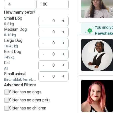
C
How many pets?
Small Dog
-
+
0-8 kg
You and y
Medium Dog
-
+
Pawshak
8-18 kg
Large Dog
-
+
18-45 kg
Giant Dog
Y
-
+
+45 kg
Cat
-
+
All
Small animal
-
+
Bird, rabbit, ferret, ...
Advanced Filters
Sitter has no dogs
C
Sitter has no other pets
Sitter has no children