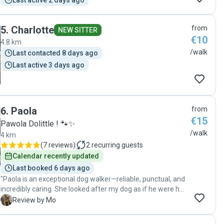
Last active 2 days ago
5
.
Charlotte
from
NEW SITTER
€10
4.8 km
/walk
Last contacted 8 days ago
Last active 3 days ago
6
.
Paola
from
€15
Pawola Dolittle ! 🐾✨
/walk
4 km
(
7 reviews
)
2
recurring guests
Calendar recently updated
Last booked 6 days ago
"Paola is an exceptional dog walker—reliable, punctual, and
incredibly caring. She looked after my dog as if he were her
own, always proactive and attentive to his needs. I felt
M
Review by Mo
completely at ease knowing he was in such capable and
kind hands. Highly recommended! Français : Paola est une