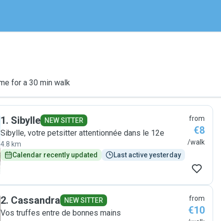
me for a 30 min walk
1
.
Sibylle
from
NEW SITTER
€8
Sibylle, votre petsitter attentionnée dans le 12e
/walk
4.8 km
Calendar recently updated
Last active yesterday
2
.
Cassandra
from
NEW SITTER
€10
Vos truffes entre de bonnes mains