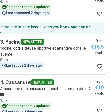
/walk
4.4 km
Calendar recently updated
Last contacted 2 days ago
our pet are in safe hands when you
book and pay on
e
.
3
.
Yacine
from
NEW SITTER
€16.5
Yacine, dog-sitteuse sportive et attentive dans le
/walk
13ème
5 km
Last active 2 days ago
4
.
Cassandre
from
NEW SITTER
€10
Amoureuse des animaux disponible a temps plein 🫶
/walk
🏼
3.1 km
Calendar recently updated